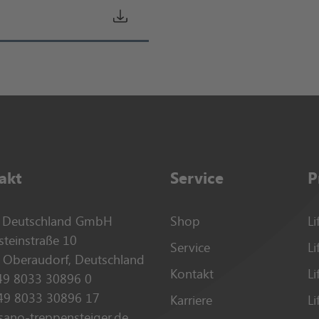
akt
Service
P
Deutschland GmbH
Shop
Li
steinstraße 10
Service
Li
 Oberaudorf, Deutschland
Kontakt
Li
49 8033 30896 0
+49 8033 30896 17
Karriere
L
sano-treppensteiger.de