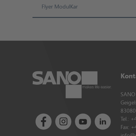
Flyer ModulKar
Kont
SANO 
Geigel
83080
Tel.:
+
Fax: 
Facebook
Instagram
Youtube
LinkedIn
info@