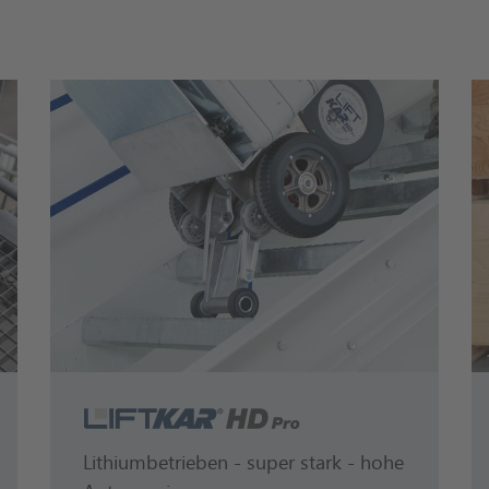
LiftKar HD Pro
M
Lithiumbetrieben - super stark - hohe