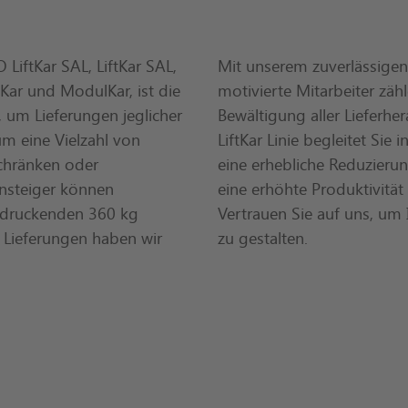
 LiftKar SAL, LiftKar SAL,
Mit unserem zuverlässigen
iKar und ModulKar, ist die
motivierte Mitarbeiter zähl
, um Lieferungen jeglicher
Bewältigung aller Lieferh
um eine Vielzahl von
LiftKar Linie begleitet Sie 
schränken oder
eine erhebliche Reduzieru
nsteiger können
eine erhöhte Produktivität
ndruckenden 360 kg
Vertrauen Sie auf uns, um 
 Lieferungen haben wir
zu gestalten.