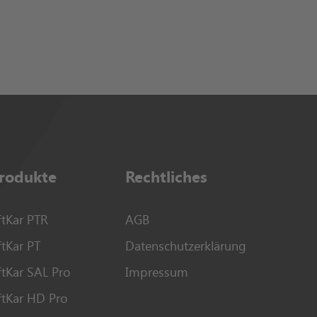
rodukte
Rechtliches
ftKar PTR
AGB
ftKar PT
Datenschutzerklärung
ftKar SAL Pro
Impressum
iftKar HD Pro