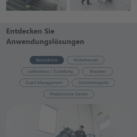
Entdecken Sie
Anwendungslösungen
Bauindutrie
Möbelhandel
Lieferdienst / Zustellung
Brauerei
Event Management
Getränkelogistik
Medizinische Geräte