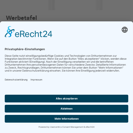
Werbetafel
Optional erhältlich
zur Personalisierung Ihres Treppensteigers
Art. Nr. 936 067