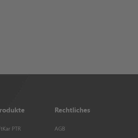
rodukte
Rechtliches
ftKar PTR
AGB