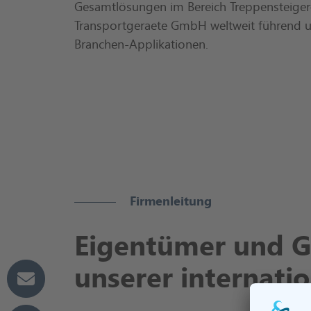
Gesamtlösungen im Bereich Treppensteiger
Transportgeraete GmbH weltweit führend u
Branchen-Applikationen.
Firmenleitung
Eigentümer und G
unserer internati