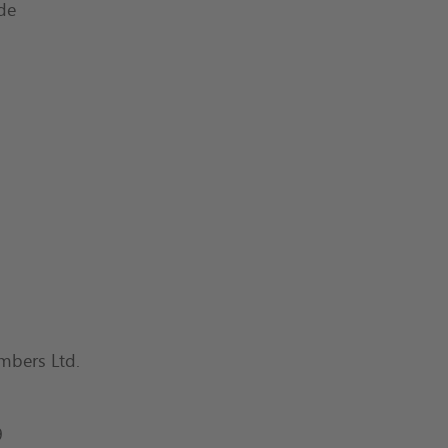
de
mbers Ltd.
9