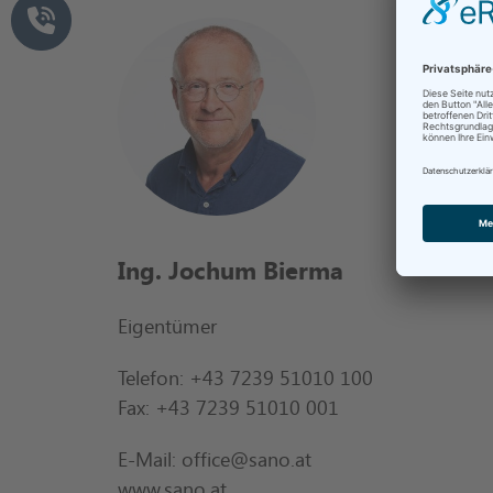
Ing. Jochum Bierma
Eigentümer
Telefon: +43 7239 51010 100
Fax: +43 7239 51010 001
E-Mail: office@sano.at
www.sano.at