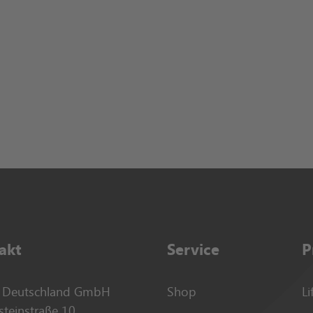
akt
Service
P
Deutschland GmbH
Shop
Li
steinstraße 10