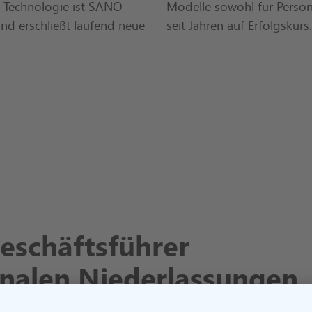
-Technologie ist SANO
Modelle sowohl für Person
nd erschließt laufend neue
seit Jahren auf Erfolgskurs.
eschäftsführer
onalen Niederlassungen