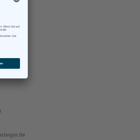
0
steiger.de