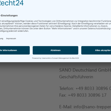
Anna Bierma M.Sc.
SANO Deutschland GmbH
Geschäftsführerin
Telefon: +49 8033 30896 
Fax: +49 8033 30896 17
E-Mail: info@sano-treppen