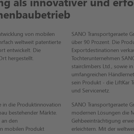
g als innovativer und erfo
inenbaubetrieb
Entwicklung von mobilen
SANO Transportgeraete Gm
rfach weltweit patentierte
über 90 Prozent. Die Prod
t entwickelt. Die
Exportdestinationen verka
t hergestellt.
Tochterunternehmen SAN
stairclimbers Ltd., sowie
umfangreichen Händlernet
sein Produkt - die LiftKar 
und Servicenetz.
 in die Produktinnovation
SANO Transportgeraete Gm
bau bestehender Märkte.
modernen Lösungen die M
h an den
Gehbeeinträchtigung erwei
on mobilen Produkt
erleichtern. Mit der weltw